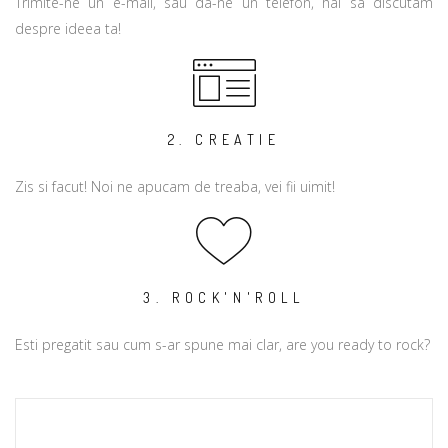
Trimite-ne un e-mail, sau da-ne un telefon, hai sa discutam
despre ideea ta!
2. CREATIE
Zis si facut! Noi ne apucam de treaba, vei fii uimit!
3. ROCK'N'ROLL
Esti pregatit sau cum s-ar spune mai clar, are you ready to rock?