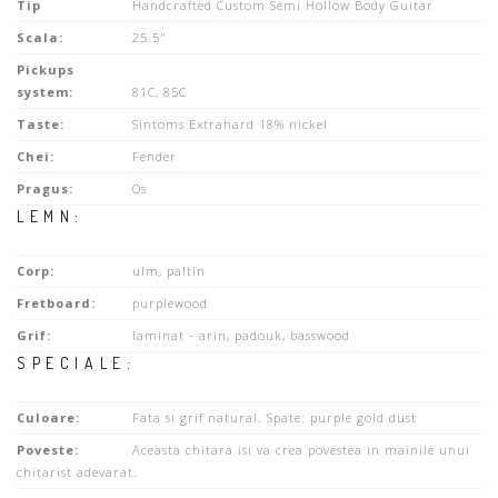
Tip
Handcrafted Custom Semi Hollow Body Guitar
Scala:
25.5"
Pickups
system:
81C, 85C
Taste:
Sintoms Extrahard 18% nickel
Chei:
Fender
Pragus:
Os
LEMN:
Corp:
ulm, paltin
Fretboard:
purplewood
Grif:
laminat - arin, padouk, basswood
SPECIALE:
Culoare:
Fata si grif natural. Spate: purple gold dust
Poveste:
Aceasta chitara isi va crea povestea in mainile unui
chitarist adevarat.