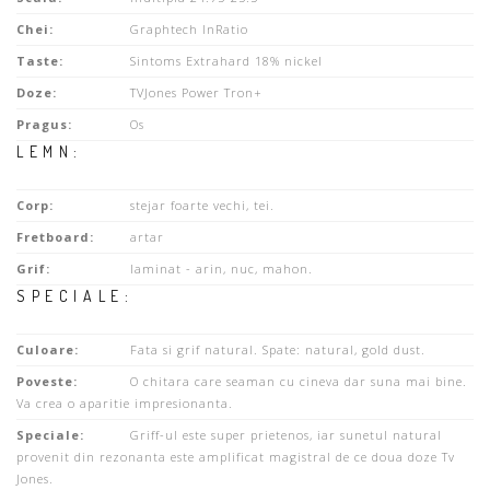
Chei:
Graphtech InRatio
Taste:
Sintoms Extrahard 18% nickel
Doze:
TVJones Power Tron+
Pragus:
Os
LEMN:
Corp:
stejar foarte vechi, tei.
Fretboard:
artar
Grif:
laminat - arin, nuc, mahon.
SPECIALE:
Culoare:
Fata si grif natural. Spate: natural, gold dust.
Poveste:
O chitara care seaman cu cineva dar suna mai bine.
Va crea o aparitie impresionanta.
Speciale:
Griff-ul este super prietenos, iar sunetul natural
provenit din rezonanta este amplificat magistral de ce doua doze Tv
Jones.